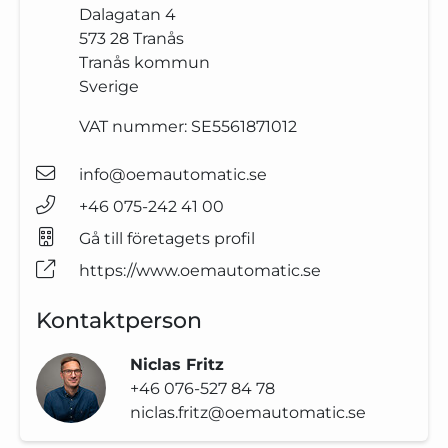
Dalagatan 4
573 28
Tranås
Tranås kommun
Sverige
VAT nummer:
SE5561871012
info@oemautomatic.se
+46 075-242 41 00
Gå till företagets profil
https://www.oemautomatic.se
Kontaktperson
Niclas Fritz
+46 076-527 84 78
niclas.fritz@oemautomatic.se