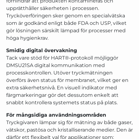
förhindrar att produkten kontamineras och
upprätthåller säkerheten i processen.
Trycköverföringen sker genom en specialvätska
som är godkänd enligt både FDA och USP, vilket
gör lösningen särskilt lämpad för processer med
höga hygienkrav.
Smidig digital övervakning
Tack vare stöd för HART®-protokoll möjliggör
DMSU21SA digital kommunikation med
processkontrollen. Utöver tryckmätningen
överförs även status för membranet, vilket ger en
extra säkerhetsnivå. En visuell indikator med
färgmarkeringar gör det dessutom enkelt att
snabbt kontrollera systemets status på plats.
För mångsidiga användningsområden
Tryckgivaren lämpar sig för mätning av både gaser,
vätskor, pastösa och kristalliserande medier. Den är
därför ett flexibelt val för applikationer som: