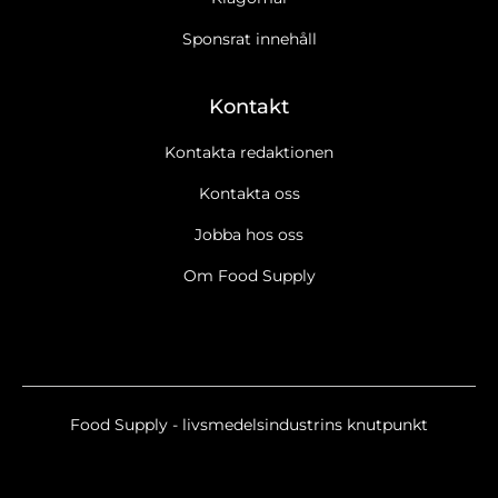
Sponsrat innehåll
Kontakt
Kontakta redaktionen
Kontakta oss
Jobba hos oss
Ja tack, jag vill gärna få Food Supplys nyhetsbrev
Läs cookie-
och datapolicy.
Om Food Supply
Ja tack, jag vill gärna ta emot marknadsföring, erbjudanden,
undersökningar m.m. från Food Supply.
Läs cookie- och
datapolicy.
Nyhetsbrev
Food Supply SE Breaking/Extra
Food Supply - livsmedelsindustrins knutpunkt
Food Supply SE Eventnyheter