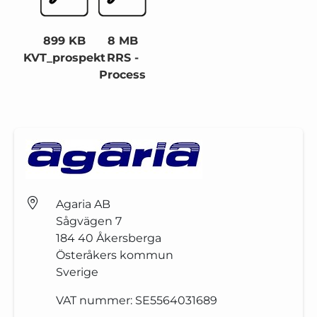
899 KB
8 MB
KVT_prospekt
RRS -
Process
Agaria AB
Sågvägen 7
184 40
Åkersberga
Österåkers kommun
Sverige
VAT nummer:
SE5564031689