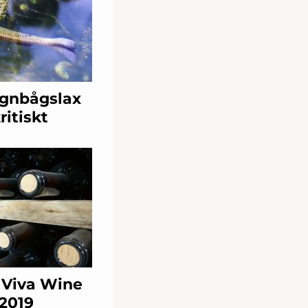
egnbågslax
itiskt
 Viva Wine
 2019