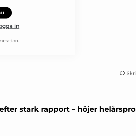
nu
ogga in
meration.
Skr
r efter stark rapport – höjer helårsp