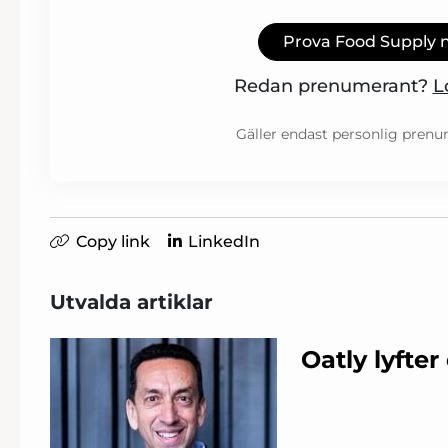
Prova Food Supply 
Redan prenumerant?
L
Gäller endast personlig prenu
Copy link
LinkedIn
Utvalda artiklar
Oatly lyfte