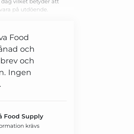
dag vilket betyder att
vara på utdöende.
ova Food
månad och
tsbrev och
en. Ingen
.
 på Food Supply
formation krävs