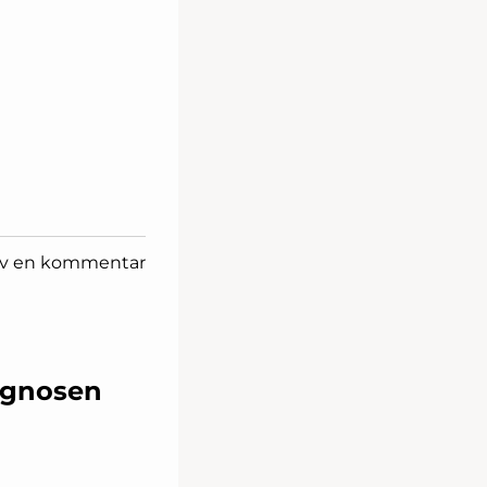
iv en kommentar
rognosen