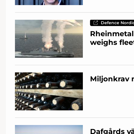
Defence Nordi
Rheinmetall
weighs flee
Miljonkrav 
Dafgårds vä