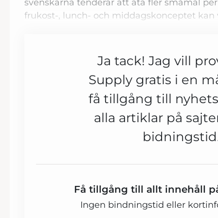
svenskarna tenderar att äta fler småmål per 
frukost-, lunch- och middagskonceptet kan 
Ja tack! Jag vill pr
Supply gratis i en 
få tillgång till nyhe
alla artiklar på sajt
bidningstid
Få tillgång till allt innehåll
Ingen bindningstid eller kortin