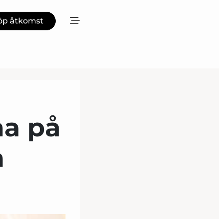
öp åtkomst
na på
a