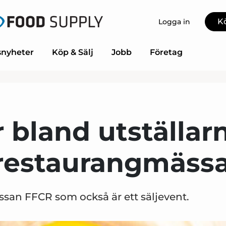
K
Logga in
nyheter
Köp & Sälj
Jobb
Företag
 bland utställar
restaurangmäss
n FFCR som också är ett säljevent.