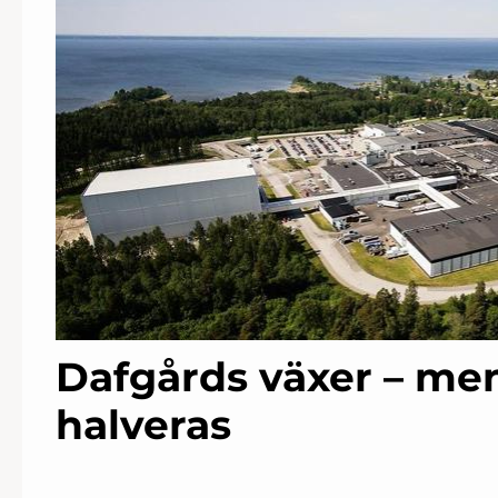
Dafgårds växer – me
halveras