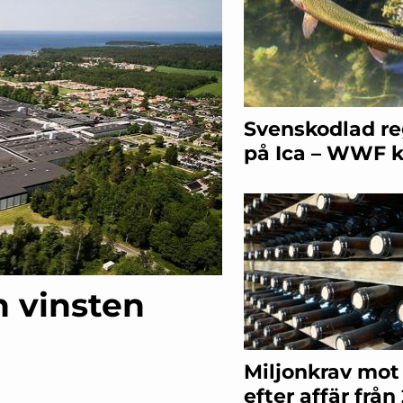
Svenskodlad r
på Ica – WWF kr
n vinsten
Miljonkrav mot
efter affär från