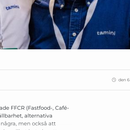
den 6
ade FFCR (Fastfood-, Café-
lbarhet, alternativa
r några, men också att