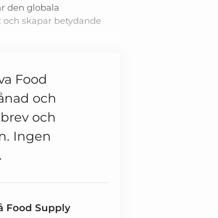
r den globala
t och skapar betydande
ova Food
månad och
tsbrev och
en. Ingen
.
 på Food Supply