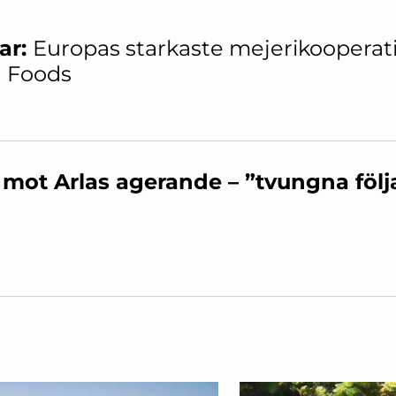
ar:
Europas starkaste mejerikooperat
a Foods
k mot Arlas agerande – ”tvungna följ