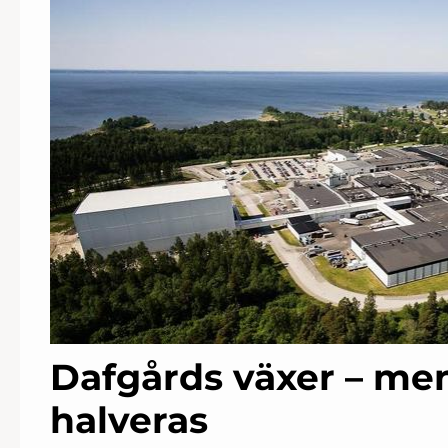
Dafgårds växer – me
halveras