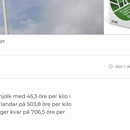
age
den 1 
jölk med 45,3 öre per kilo i
landar på 503,8 öre per kilo
ger kvar på 706,5 öre per