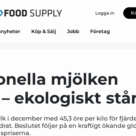
K
Logga in
nyheter
Köp & Sälj
Jobb
Företag
onella mjölken
 – ekologiskt står
lk i december med 45,3 öre per kilo för fjär
rat. Beslutet följer på en kraftigt ökande gl
spriserna.