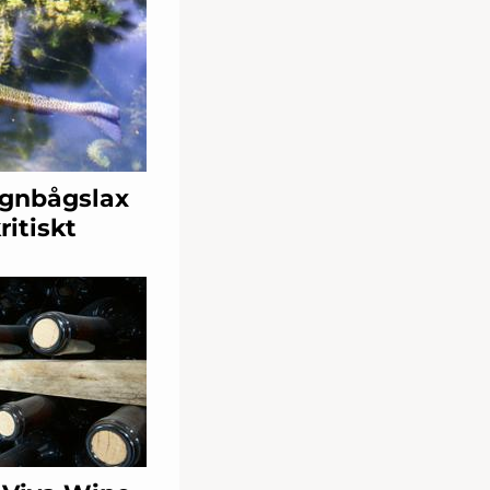
egnbågslax
itiskt