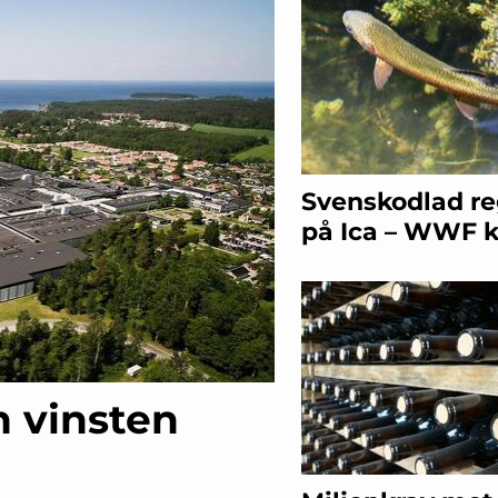
Svenskodlad r
på Ica – WWF kr
n vinsten