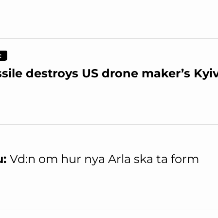
c
sile destroys US drone maker’s Kyiv
u:
Vd:n om hur nya Arla ska ta form