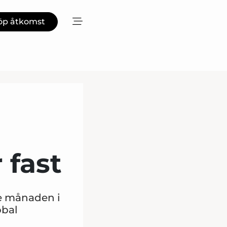
öp åtkomst
 fast
de månaden i
obal