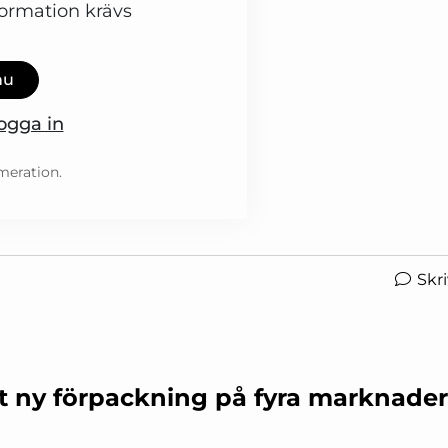
formation krävs
nu
ogga in
meration.
Skr
 ut ny förpackning på fyra marknader