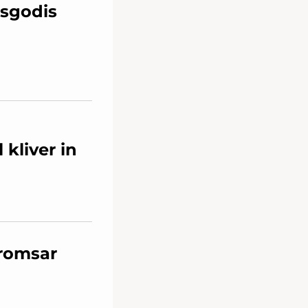
tsgodis
 kliver in
bromsar