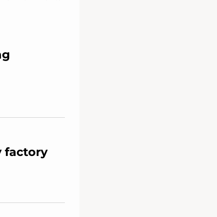
ng
 factory