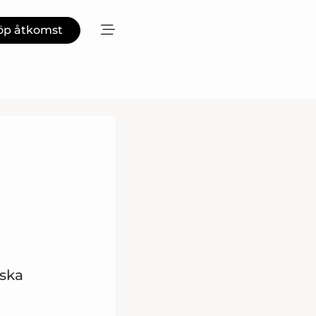
öp åtkomst
iska