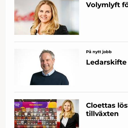
Volymlyft fö
På nytt jobb
Ledarskifte 
Cloettas lö
tillväxten