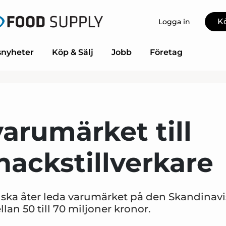
K
Logga in
nyheter
Köp & Sälj
Jobb
Företag
varumärket till
ackstillverkare
l ska åter leda varumärket på den Skandinav
an 50 till 70 miljoner kronor.