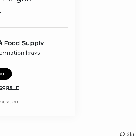
.
 på Food Supply
formation krävs
nu
ogga in
meration.
Skr