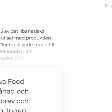
3 av det libanesiska
utisal med produktion i
oetta tillverkningen till
Det innebar att
ngdes 2021.
ova Food
månad och
tsbrev och
en. Ingen