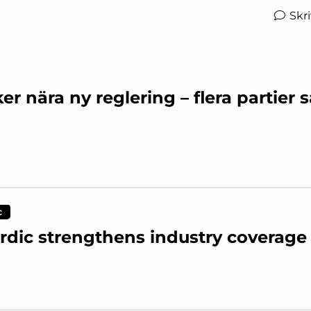
Skr
r nära ny reglering – flera partier s
c
rdic strengthens industry coverage