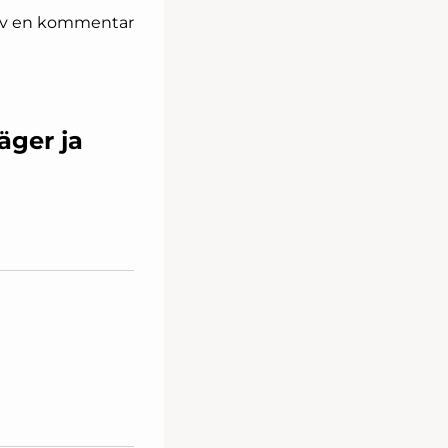
iv en kommentar
äger ja