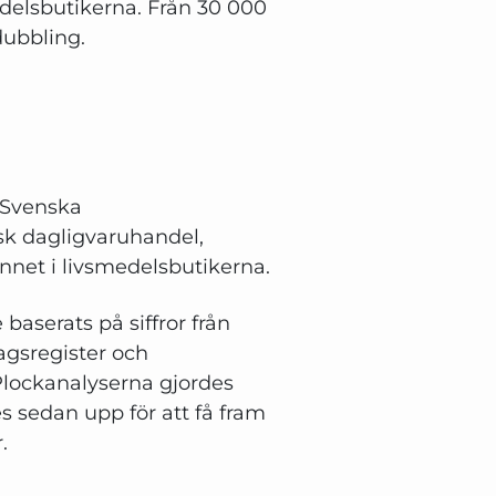
delsbutikerna. Från 30 000
dubbling.
 Svenska
k dagligvaruhandel,
nnet i livsmedelsbutikerna.
 baserats på siffror från
agsregister och
 Plockanalyserna gjordes
es sedan upp för att få fram
.