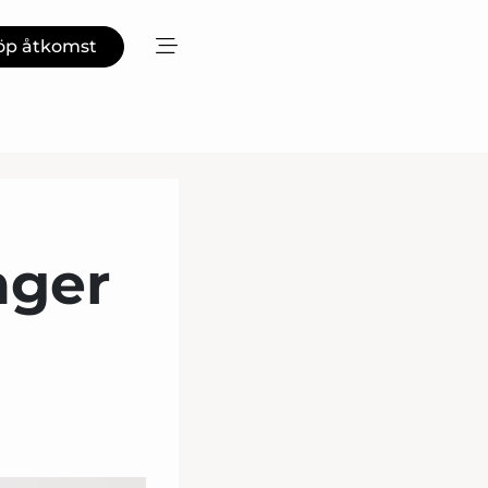
öp åtkomst
nger