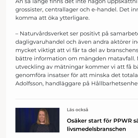
Än så länge finns det inte någon uppskattni
grossister, centrallager och e-handel. Det in
komma att öka ytterligare.
– Naturvårdsverket ser positivt på samarbe
dagligvaruhandel och även andra aktörer i
mycket viktigt att vi får ta del av branschen
bättre information om mängden matavfall. 
utveckling av mätningar kommer vi att få bät
genomföra insatser för att minska det totala
Adolfsson, handläggare på Hållbarhetsenhe
Läs också
Osäker start för PPWR sä
livsmedelsbranschen