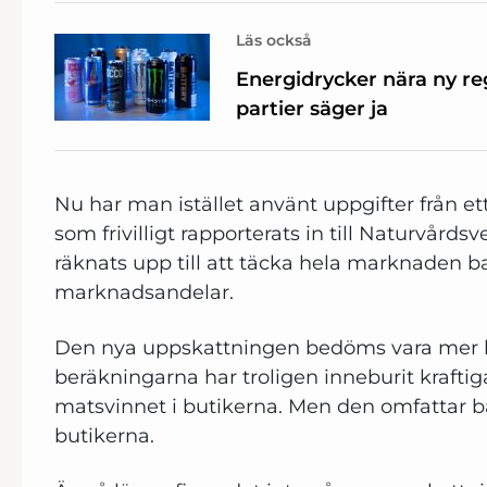
Läs också
Energidrycker nära ny reg
partier säger ja
Nu har man istället använt uppgifter från et
som frivilligt rapporterats in till Naturvår
räknats upp till att täcka hela marknaden b
marknadsandelar.
Den nya uppskattningen bedöms vara mer ko
beräkningarna har troligen inneburit krafti
matsvinnet i butikerna. Men den omfattar ba
butikerna.