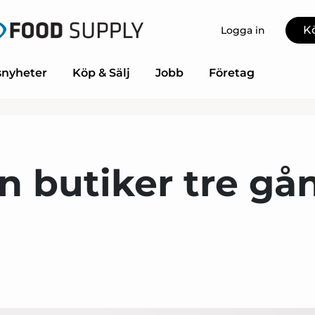
K
Logga in
nyheter
Köp & Sälj
Jobb
Företag
n butiker tre gå