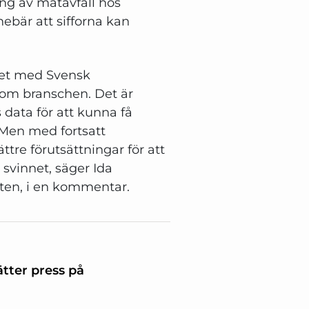
ng av matavfall hos
nebär att sifforna kan
tet med Svensk
nom branschen. Det är
s data för att kunna få
Men med fortsatt
tre förutsättningar för att
 svinnet, säger Ida
ten, i en kommentar.
tter press på