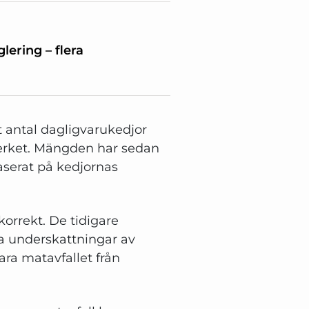
lering – flera
t antal dagligvarukedjor
dsverket. Mängden har sedan
aserat på kedjornas
rrekt. De tidigare
ga underskattningar av
ra matavfallet från